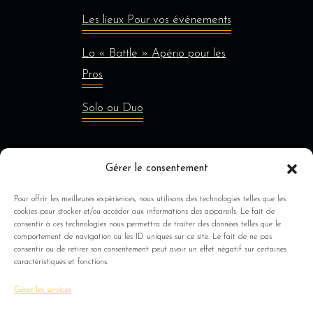
Les lieux Pour vos événements
La « Battle » Apério pour les
Pros
Solo ou Duo
Gérer le consentement
Jusqu’à 8 personnes
Pour offrir les meilleures expériences, nous utilisons des technologies telles que les
Au delà de 8 personnes
cookies pour stocker et/ou accéder aux informations des appareils. Le fait de
consentir à ces technologies nous permettra de traiter des données telles que le
comportement de navigation ou les ID uniques sur ce site. Le fait de ne pas
À Propos
consentir ou de retirer son consentement peut avoir un effet négatif sur certaines
caractéristiques et fonctions.
Ils nous font confiance
Gérer les services
FAQ