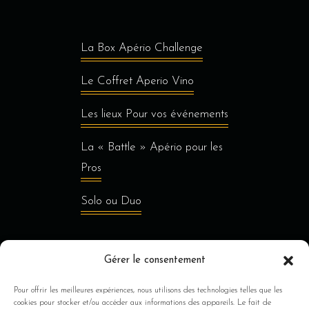
La Box Apério Challenge
Le Coffret Aperio Vino
Les lieux Pour vos événements
La « Battle » Apério pour les
Pros
Solo ou Duo
Gérer le consentement
Jusqu’à 8 personnes
Pour offrir les meilleures expériences, nous utilisons des technologies telles que les
Au delà de 8 personnes
cookies pour stocker et/ou accéder aux informations des appareils. Le fait de