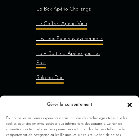
La Box Apério Challenge
Le Coffret Aperio Vino
Les lieux Pour vos événements
La « Battle » Apério pour les
Pros
Solo ou Duo
Gérer le consentement
Jusqu’à 8 personnes
Pour offrir les meilleures expériences, nous utilisons des technologies telles que les
Au delà de 8 personnes
cookies pour stocker et/ou accéder aux informations des appareils. Le fait de
consentir à ces technologies nous permettra de traiter des données telles que le
comportement de navigation ou les ID uniques sur ce site. Le fait de ne pas
À Propos