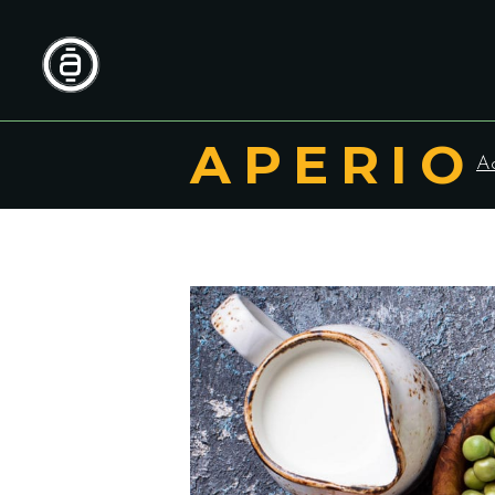
APERIO
Ac