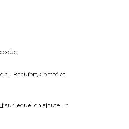
recette
de
au Beaufort, Comté et
uf
sur lequel on ajoute un