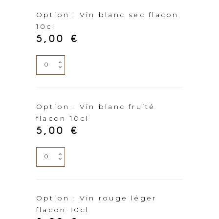
Option : Vin blanc sec flacon
10cl
5,00
€
Option
:
Vin
blanc
Option : Vin blanc fruité
flacon 10cl
sec
5,00
€
flacon
10cl
Option
quantity
:
Vin
blanc
Option : Vin rouge léger
flacon 10cl
fruité