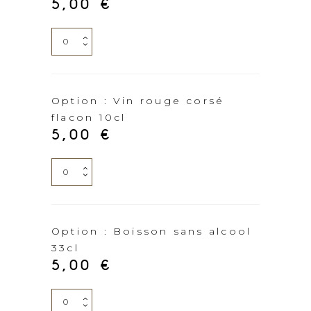
5,00
€
flacon
10cl
Option
quantity
:
Vin
rouge
Option : Vin rouge corsé
flacon 10cl
léger
5,00
€
flacon
10cl
Option
quantity
:
Vin
rouge
Option : Boisson sans alcool
33cl
corsé
5,00
€
flacon
10cl
Option
quantity