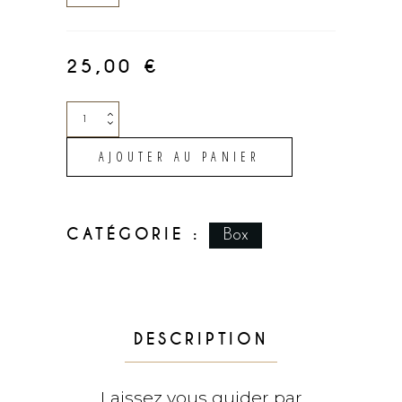
:
Boisson
sans
25,00
€
alcool
Coffret
33cl
Jeu
quantity
AJOUTER AU PANIER
quantity
CATÉGORIE :
Box
DESCRIPTION
Laissez vous guider par