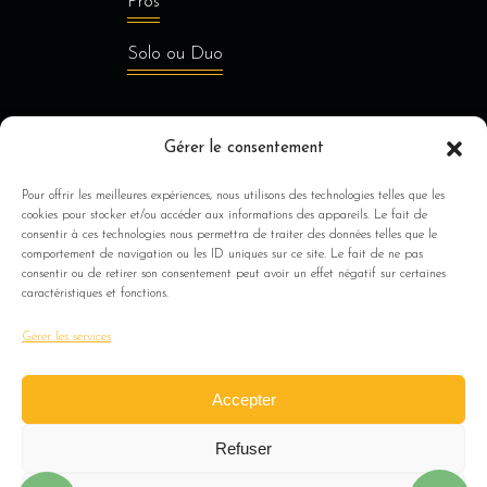
Pros
Solo ou Duo
Gérer le consentement
Jusqu’à 8 personnes
Pour offrir les meilleures expériences, nous utilisons des technologies telles que les
Au delà de 8 personnes
cookies pour stocker et/ou accéder aux informations des appareils. Le fait de
consentir à ces technologies nous permettra de traiter des données telles que le
comportement de navigation ou les ID uniques sur ce site. Le fait de ne pas
À Propos
consentir ou de retirer son consentement peut avoir un effet négatif sur certaines
caractéristiques et fonctions.
Ils nous font confiance
Gérer les services
FAQ
Accepter
Refuser
Mentions légales
–
CGV
– Copyright